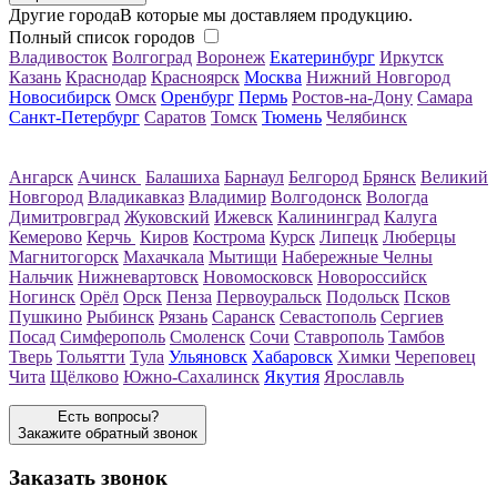
Другие города
В которые мы доставляем продукцию.
Полный список городов
Владивосток
Волгоград
Воронеж
Екатеринбург
Иркутск
Казань
Краснодар
Красноярск
Москва
Нижний Новгород
Новосибирск
Омск
Оренбург
Пермь
Ростов-на-Дону
Самара
Санкт-Петербург
Саратов
Томск
Тюмень
Челябинск
Ангарск
Ачинск
Балашиха
Барнаул
Белгород
Брянск
Великий
Новгород
Владикавказ
Владимир
Волгодонск
Вологда
Димитровград
Жуковский
Ижевск
Калининград
Калуга
Кемерово
Керчь
Киров
Кострома
Курск
Липецк
Люберцы
Магнитогорск
Махачкала
Мытищи
Набережные Челны
Нальчик
Нижневартовск
Новомосковск
Новороссийск
Ногинск
Орёл
Орск
Пенза
Первоуральск
Подольск
Псков
Пушкино
Рыбинск
Рязань
Саранск
Севастополь
Сергиев
Посад
Симферополь
Смоленск
Сочи
Ставрополь
Тамбов
Тверь
Тольятти
Тула
Ульяновск
Хабаровск
Химки
Череповец
Чита
Щёлково
Южно-Сахалинск
Якутия
Ярославль
Есть вопросы?
Закажите обратный звонок
Заказать звонок