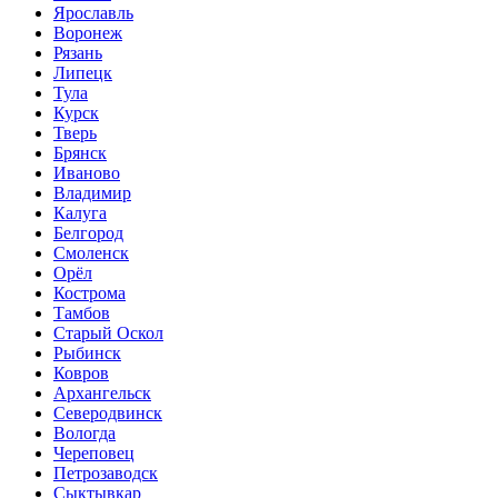
Ярославль
Воронеж
Рязань
Липецк
Тула
Курск
Тверь
Брянск
Иваново
Владимир
Калуга
Белгород
Смоленск
Орёл
Кострома
Тамбов
Старый Оскол
Рыбинск
Ковров
Архангельск
Северодвинск
Вологда
Череповец
Петрозаводск
Сыктывкар