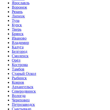
Ярославль
Воронеж
Рязань
Липецк
Тула
Курск
Тверь
Брянск
Иваново
Владимир
Калуга
Белгород
Смоленск
Орёл
Кострома
Тамбов
Старый Оскол
Рыбинск
Ковров
Архангельск
Северодвинск
Вологда
Череповец
Петрозаводск
Сыктывкар