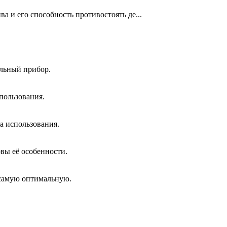
а и его способность противостоять де...
альный прибор.
спользования.
а использования.
овы её особенности.
ь самую оптимальную.