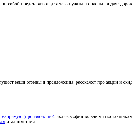
они собой представляют, для чего нужны и опасны ли для здоров
слушает ваши
отзывы
и предложения, расскажет про акции и ски
у напрямую (производство)
, являясь официальными поставщикам
рам
и манометрии.