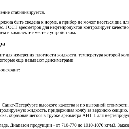
жение стабилизируется.
лжна быть сведена к норме, а прибор не может касаться дна или
вес. ГОСТ ареометров для нефтепродуктов контролирует качест
м в комплекте вместе с устройством.
ра
 для измерения плотности жидкости, температура которой колеб
 которые еще называют денсиметрами.
оисходит:
Санкт-Петербурге высокого качества и по выгодной стоимости.
нтролируемую жидкость, придерживая колбу за верхнюю секцию.
ска, образовавшегося в трубке ареометра АНТ-1 для нефтепроду
аде. Диапазон продукции - от 710-770 до 1010-1070 кг/м3. Зак