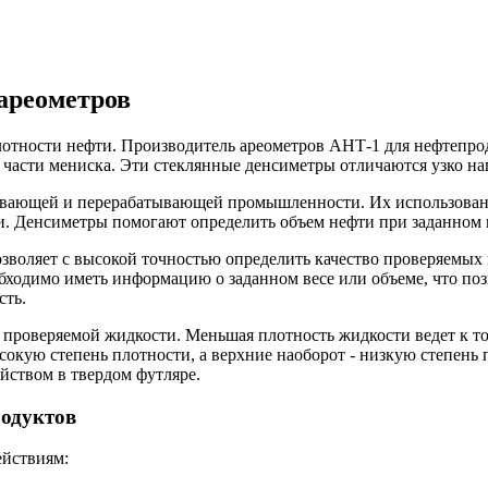
ареометров
лотности нефти. Производитель ареометров АНТ-1 для нефтепрод
 части мениска. Эти стеклянные денсиметры отличаются узко на
бывающей и перерабатывающей промышленности. Их использова
 Денсиметры помогают определить объем нефти при заданном ве
зволяет с высокой точностью определить качество проверяемых 
бходимо иметь информацию о заданном весе или объеме, что поз
сть.
проверяемой жидкости. Меньшая плотность жидкости ведет к том
кую степень плотности, а верхние наоборот - низкую степень 
йством в твердом футляре.
родуктов
ействиям: