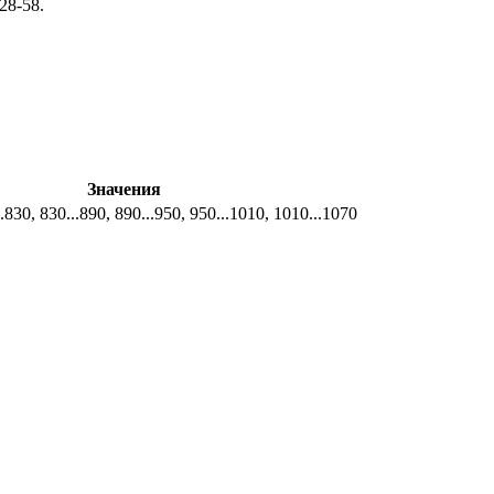
28-58.
Значения
..830, 830...890, 890...950, 950...1010, 1010...1070