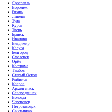
Ярославль
Воронеж
Рязань
Липецк
Тула
Курск
Тверь
Брянск
Иваново
Владимир
Калуга
Белгород
Смоленск
Орёл
Кострома
Тамбов
Старый Оскол
Рыбинск
Ковров
Архангельск
Северодвинск
Вологда
Череповец
Петрозаводск
Сыктывкар