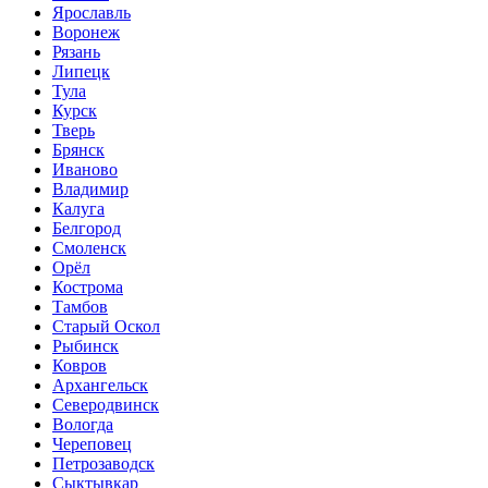
Ярославль
Воронеж
Рязань
Липецк
Тула
Курск
Тверь
Брянск
Иваново
Владимир
Калуга
Белгород
Смоленск
Орёл
Кострома
Тамбов
Старый Оскол
Рыбинск
Ковров
Архангельск
Северодвинск
Вологда
Череповец
Петрозаводск
Сыктывкар