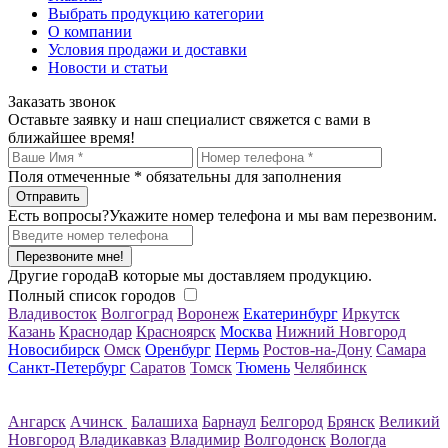
Выбрать продукцию категории
О компании
Условия продажи и доставки
Новости и статьи
Заказать звонок
Оставьте заявку и наш специалист свяжется с вами в
ближайшее время!
Поля отмеченные
*
обязательны для заполнения
Есть вопросы?
Укажите номер телефона и мы вам перезвоним.
Перезвоните мне!
Другие города
В которые мы доставляем продукцию.
Полный список городов
Владивосток
Волгоград
Воронеж
Екатеринбург
Иркутск
Казань
Краснодар
Красноярск
Москва
Нижний Новгород
Новосибирск
Омск
Оренбург
Пермь
Ростов-на-Дону
Самара
Санкт-Петербург
Саратов
Томск
Тюмень
Челябинск
Ангарск
Ачинск
Балашиха
Барнаул
Белгород
Брянск
Великий
Новгород
Владикавказ
Владимир
Волгодонск
Вологда