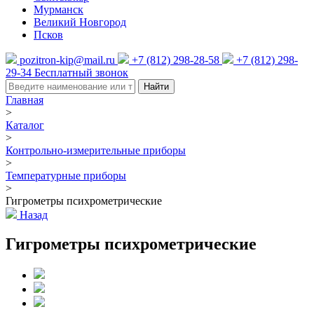
Мурманск
Великий Новгород
Псков
pozitron-kip@mail.ru
+7 (812) 298-28-58
+7 (812) 298-
29-34
Бесплатный звонок
Найти
Главная
>
Каталог
>
Контрольно-измерительные приборы
>
Температурные приборы
>
Гигрометры психрометрические
Назад
Гигрометры психрометрические