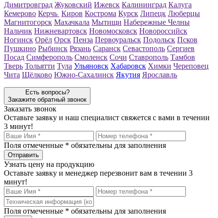
Димитровград
Жуковский
Ижевск
Калининград
Калуга
Кемерово
Керчь
Киров
Кострома
Курск
Липецк
Люберцы
Магнитогорск
Махачкала
Мытищи
Набережные Челны
Нальчик
Нижневартовск
Новомосковск
Новороссийск
Ногинск
Орёл
Орск
Пенза
Первоуральск
Подольск
Псков
Пушкино
Рыбинск
Рязань
Саранск
Севастополь
Сергиев
Посад
Симферополь
Смоленск
Сочи
Ставрополь
Тамбов
Тверь
Тольятти
Тула
Ульяновск
Хабаровск
Химки
Череповец
Чита
Щёлково
Южно-Сахалинск
Якутия
Ярославль
Есть вопросы?
Закажите обратный звонок
Заказать звонок
Оставьте заявку и наш специалист свяжется с вами в течении
3 минут!
Поля отмеченные
*
обязательны для заполнения
Узнать цену на продукцию
Оставьте заявку и менеджер перезвонит вам в течении 3
минут!
Поля отмеченные
*
обязательны для заполнения