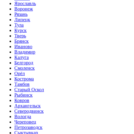
Ярославль
Воронеж
Рязань
Липецк
Тула
Курск
Тверь
Брянск
Иваново
Владимир
Калуга
Белгород
Смоленск
Орёл
Кострома
Тамбов
Старый Оскол
Рыбинск
Ковров
Архангельск
Северодвинск
Вологда
Череповец
Петрозаводск
Сыктывкар