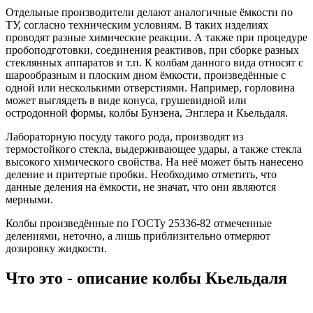
Отдельные производители делают аналогичные ёмкости по
ТУ, согласно техническим условиям. В таких изделиях
проводят разные химические реакции. А также при процедуре
пробоподготовки, соединения реактивов, при сборке разных
стеклянных аппаратов и т.п. К колбам данного вида относят с
шарообразным и плоским дном ёмкости, произведённые с
одной или несколькими отверстиями. Например, горловина
может выглядеть в виде конуса, грушевидной или
остродонной формы, колбы Бунзена, Энглера и Кьельдаля.
Лабораторную посуду такого рода, производят из
термостойкого стекла, выдерживающее удары, а также стекла
высокого химического свойства. На неё может быть нанесено
деление и притертые пробки. Необходимо отметить, что
данные деления на ёмкости, не значат, что они являются
мерными.
Колбы произведённые по ГОСТу 25336-82 отмеченные
делениями, неточно, а лишь приблизительно отмеряют
дозировку жидкости.
Что это - описание колбы Кьельдаля