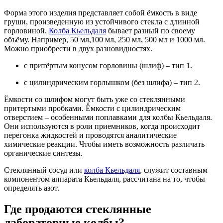
Форма этого изделия представляет собой ёмкость в виде
груши, произведенную из устойчивого стекла с длинной
горловиной.
Колба Кьельдаля
бывает разный по своему
объёму. Например, 50 мл,100 мл, 250 мл, 500 мл и 1000 мл.
Можно приобрести в двух разновидностях.
с притёртым конусом горловины (шлиф) – тип 1.
с цилиндрическим горлышком (без шлифа) – тип 2.
Ёмкости со шлифом могут быть уже со стеклянными
притертыми пробками. Ёмкости с цилиндрическим
отверстием – особенными поплавками для колбы Кьельдаля.
Они используются в роли приемников, когда происходит
перегонка жидкостей и проводятся аналитические
химические реакции. Чтобы иметь возможность различать
органические синтезы.
Стеклянный сосуд или
колба Кьельдаля
, служит составным
компонентом аппарата Кьельдаля, рассчитана на то, чтобы
определять азот.
Где продаются стеклянные
лабораторные колбы?