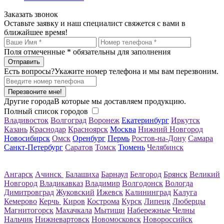
Заказать звонок
Оставьте заявку и наш специалист свяжется с вами в
ближайшее время!
Поля отмеченные
*
обязательны для заполнения
Есть вопросы?
Укажите номер телефона и мы вам перезвоним.
Перезвоните мне!
Другие города
В которые мы доставляем продукцию.
Полный список городов
Владивосток
Волгоград
Воронеж
Екатеринбург
Иркутск
Казань
Краснодар
Красноярск
Москва
Нижний Новгород
Новосибирск
Омск
Оренбург
Пермь
Ростов-на-Дону
Самара
Санкт-Петербург
Саратов
Томск
Тюмень
Челябинск
Ангарск
Ачинск
Балашиха
Барнаул
Белгород
Брянск
Великий
Новгород
Владикавказ
Владимир
Волгодонск
Вологда
Димитровград
Жуковский
Ижевск
Калининград
Калуга
Кемерово
Керчь
Киров
Кострома
Курск
Липецк
Люберцы
Магнитогорск
Махачкала
Мытищи
Набережные Челны
Нальчик
Нижневартовск
Новомосковск
Новороссийск