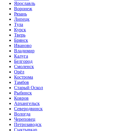
Ярославль
Воронеж
Рязань
Липецк
Тула
Курск
Тверь
Брянск
Иваново
Владимир
Калуга
Белгород
Смоленск
Орёл
Кострома
Тамбов
Старый Оскол
Рыбинск
Ковров
Архангельск
Северодвинск
Вологда
Череповец
Петрозаводск
Сыктывкар