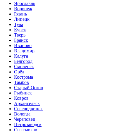
Ярославль
Воронеж
Рязань
Липецк
Тула
Курск
Тверь
Брянск
Иваново
Владимир
Калуга
Белгород
Смоленск
Орёл
Кострома
Тамбов
Старый Оскол
Рыбинск
Ковров
Архангельск
Северодвинск
Вологда
Череповец
Петрозаводск
Сыктывкар