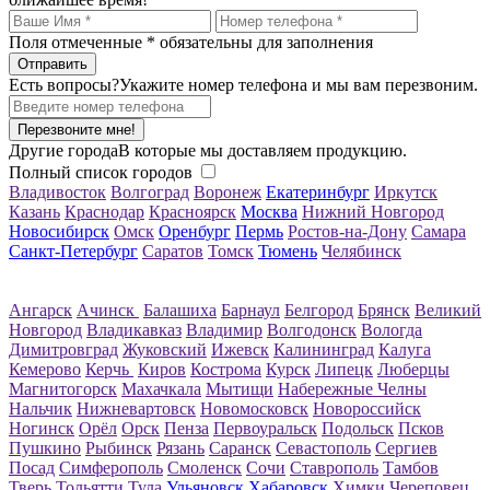
Поля отмеченные
*
обязательны для заполнения
Есть вопросы?
Укажите номер телефона и мы вам перезвоним.
Перезвоните мне!
Другие города
В которые мы доставляем продукцию.
Полный список городов
Владивосток
Волгоград
Воронеж
Екатеринбург
Иркутск
Казань
Краснодар
Красноярск
Москва
Нижний Новгород
Новосибирск
Омск
Оренбург
Пермь
Ростов-на-Дону
Самара
Санкт-Петербург
Саратов
Томск
Тюмень
Челябинск
Ангарск
Ачинск
Балашиха
Барнаул
Белгород
Брянск
Великий
Новгород
Владикавказ
Владимир
Волгодонск
Вологда
Димитровград
Жуковский
Ижевск
Калининград
Калуга
Кемерово
Керчь
Киров
Кострома
Курск
Липецк
Люберцы
Магнитогорск
Махачкала
Мытищи
Набережные Челны
Нальчик
Нижневартовск
Новомосковск
Новороссийск
Ногинск
Орёл
Орск
Пенза
Первоуральск
Подольск
Псков
Пушкино
Рыбинск
Рязань
Саранск
Севастополь
Сергиев
Посад
Симферополь
Смоленск
Сочи
Ставрополь
Тамбов
Тверь
Тольятти
Тула
Ульяновск
Хабаровск
Химки
Череповец