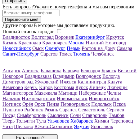
Есть вопросы?
Укажите номер телефона и мы вам перезвоним.
Перезвоните мне!
Другие города
В которые мы доставляем продукцию.
Полный список городов
Владивосток
Волгоград
Воронеж
Екатеринбург
Иркутск
Казань
Краснодар
Красноярск
Москва
Нижний Новгород
Новосибирск
Омск
Оренбург
Пермь
Ростов-на-Дону
Самара
Санкт-Петербург
Саратов
Томск
Тюмень
Челябинск
Ангарск
Ачинск
Балашиха
Барнаул
Белгород
Брянск
Великий
Новгород
Владикавказ
Владимир
Волгодонск
Вологда
Димитровград
Жуковский
Ижевск
Калининград
Калуга
Кемерово
Керчь
Киров
Кострома
Курск
Липецк
Люберцы
Магнитогорск
Махачкала
Мытищи
Набережные Челны
Нальчик
Нижневартовск
Новомосковск
Новороссийск
Ногинск
Орёл
Орск
Пенза
Первоуральск
Подольск
Псков
Пушкино
Рыбинск
Рязань
Саранск
Севастополь
Сергиев
Посад
Симферополь
Смоленск
Сочи
Ставрополь
Тамбов
Тверь
Тольятти
Тула
Ульяновск
Хабаровск
Химки
Череповец
Чита
Щёлково
Южно-Сахалинск
Якутия
Ярославль
Есть вопросы?