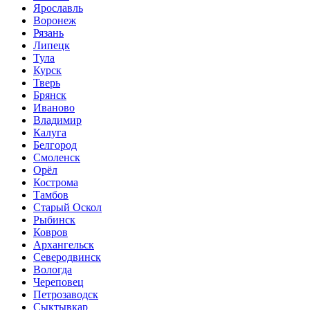
Ярославль
Воронеж
Рязань
Липецк
Тула
Курск
Тверь
Брянск
Иваново
Владимир
Калуга
Белгород
Смоленск
Орёл
Кострома
Тамбов
Старый Оскол
Рыбинск
Ковров
Архангельск
Северодвинск
Вологда
Череповец
Петрозаводск
Сыктывкар