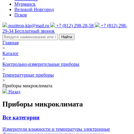
Мурманск
Великий Новгород
Псков
pozitron-kip@mail.ru
+7 (812) 298-28-58
+7 (812) 298-
29-34
Бесплатный звонок
Найти
Главная
>
Каталог
>
Контрольно-измерительные приборы
>
Температурные приборы
>
Приборы микроклимата
Назад
Приборы микроклимата
Все категории
Измерители влажности и температуры электронные