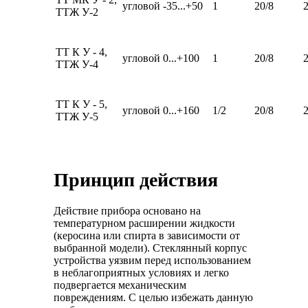
угловой
-35...+50
1
20/8
ТТЖ У-2
ТТ К У - 4,
угловой
0...+100
1
20/8
ТТЖ У-4
ТТ К У - 5,
угловой
0...+160
1/2
20/8
ТТЖ У-5
Принцип действия
Действие прибора основано на
температурном расширении жидкости
(керосина или спирта в зависимости от
выбранной модели). Стеклянный корпус
устройства уязвим перед использованием
в неблагоприятных условиях и легко
подвергается механическим
повреждениям. С целью избежать данную