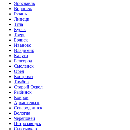
Ярославль
Воронеж
Рязань
Липецк
Тула
Курск
Тверь
Брянск
Иваново
Владимир
Калуга
Белгород
Смоленск
Орёл
Кострома
Тамбов
Старый Оскол
Рыбинск
Ковров
Архангельск
Северодвинск
Вологда
Череповец
Петрозаводск
Сыктывкар