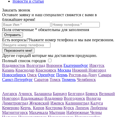
Новости и статьи
Заказать звонок
Оставьте заявку и наш специалист свяжется с вами в
ближайшее время!
Поля отмеченные
*
обязательны для заполнения
Есть вопросы?
Укажите номер телефона и мы вам перезвоним.
Перезвоните мне!
Другие города
В которые мы доставляем продукцию.
Полный список городов
Владивосток
Волгоград
Воронеж
Екатеринбург
Иркутск
Казань
Краснодар
Красноярск
Москва
Нижний Новгород
Новосибирск
Омск
Оренбург
Пермь
Ростов-на-Дону
Самара
Санкт-Петербург
Саратов
Томск
Тюмень
Челябинск
Ангарск
Ачинск
Балашиха
Барнаул
Белгород
Брянск
Великий
Новгород
Владикавказ
Владимир
Волгодонск
Вологда
Димитровград
Жуковский
Ижевск
Калининград
Калуга
Кемерово
Керчь
Киров
Кострома
Курск
Липецк
Люберцы
Магнитогорск
Махачкала
Мытищи
Набережные Челны