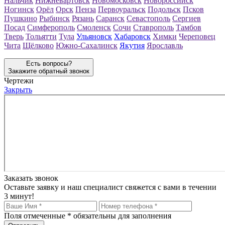
Нальчик
Нижневартовск
Новомосковск
Новороссийск
Ногинск
Орёл
Орск
Пенза
Первоуральск
Подольск
Псков
Пушкино
Рыбинск
Рязань
Саранск
Севастополь
Сергиев
Посад
Симферополь
Смоленск
Сочи
Ставрополь
Тамбов
Тверь
Тольятти
Тула
Ульяновск
Хабаровск
Химки
Череповец
Чита
Щёлково
Южно-Сахалинск
Якутия
Ярославль
Есть вопросы?
Закажите обратный звонок
Чертежи
Закрыть
Заказать звонок
Оставьте заявку и наш специалист свяжется с вами в течении
3 минут!
Поля отмеченные
*
обязательны для заполнения