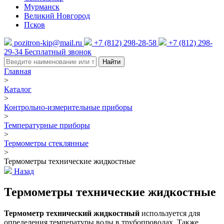
Мурманск
Великий Новгород
Псков
pozitron-kip@mail.ru
+7 (812) 298-28-58
+7 (812) 298-
29-34
Бесплатный звонок
Найти
Главная
>
Каталог
>
Контрольно-измерительные приборы
>
Температурные приборы
>
Термометры стеклянные
>
Термометры технические жидкостные
Назад
Термометры технические жидкостные
Термометр технический жидкостный
используется для
определения температуры воды в трубопроводах. Также