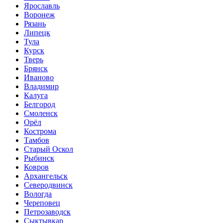
Ярославль
Воронеж
Рязань
Липецк
Тула
Курск
Тверь
Брянск
Иваново
Владимир
Калуга
Белгород
Смоленск
Орёл
Кострома
Тамбов
Старый Оскол
Рыбинск
Ковров
Архангельск
Северодвинск
Вологда
Череповец
Петрозаводск
Сыктывкар