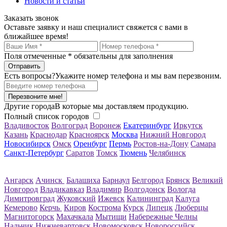
Новости и статьи
Заказать звонок
Оставьте заявку и наш специалист свяжется с вами в
ближайшее время!
Поля отмеченные
*
обязательны для заполнения
Есть вопросы?
Укажите номер телефона и мы вам перезвоним.
Перезвоните мне!
Другие города
В которые мы доставляем продукцию.
Полный список городов
Владивосток
Волгоград
Воронеж
Екатеринбург
Иркутск
Казань
Краснодар
Красноярск
Москва
Нижний Новгород
Новосибирск
Омск
Оренбург
Пермь
Ростов-на-Дону
Самара
Санкт-Петербург
Саратов
Томск
Тюмень
Челябинск
Ангарск
Ачинск
Балашиха
Барнаул
Белгород
Брянск
Великий
Новгород
Владикавказ
Владимир
Волгодонск
Вологда
Димитровград
Жуковский
Ижевск
Калининград
Калуга
Кемерово
Керчь
Киров
Кострома
Курск
Липецк
Люберцы
Магнитогорск
Махачкала
Мытищи
Набережные Челны
Нальчик
Нижневартовск
Новомосковск
Новороссийск