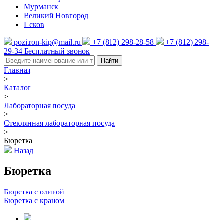
Мурманск
Великий Новгород
Псков
pozitron-kip@mail.ru
+7 (812) 298-28-58
+7 (812) 298-
29-34
Бесплатный звонок
Найти
Главная
>
Каталог
>
Лабораторная посуда
>
Стеклянная лабораторная посуда
>
Бюретка
Назад
Бюретка
Бюретка с оливой
Бюретка с краном