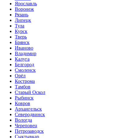
Ярославль
Воронеж
Рязань
Липецк
Тула
Курск
Тверь
Брянск
Иваново
Владимир
Калуга
Белгород
Смоленск
Орёл
Кострома
Тамбов
Старый Оскол
Рыбинск
Ковров
Архангельск
Северодвинск
Вологда
Череповец
Петрозаводск
Сыктывкар