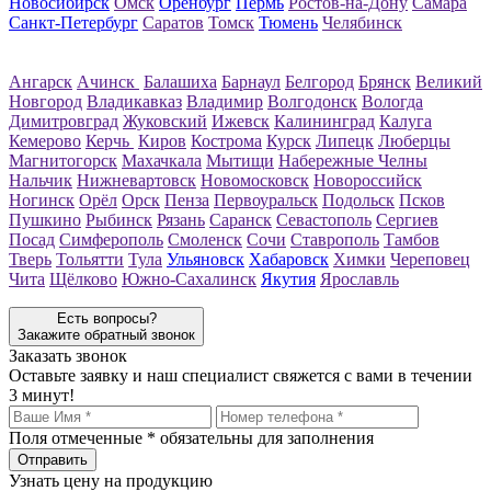
Новосибирск
Омск
Оренбург
Пермь
Ростов-на-Дону
Самара
Санкт-Петербург
Саратов
Томск
Тюмень
Челябинск
Ангарск
Ачинск
Балашиха
Барнаул
Белгород
Брянск
Великий
Новгород
Владикавказ
Владимир
Волгодонск
Вологда
Димитровград
Жуковский
Ижевск
Калининград
Калуга
Кемерово
Керчь
Киров
Кострома
Курск
Липецк
Люберцы
Магнитогорск
Махачкала
Мытищи
Набережные Челны
Нальчик
Нижневартовск
Новомосковск
Новороссийск
Ногинск
Орёл
Орск
Пенза
Первоуральск
Подольск
Псков
Пушкино
Рыбинск
Рязань
Саранск
Севастополь
Сергиев
Посад
Симферополь
Смоленск
Сочи
Ставрополь
Тамбов
Тверь
Тольятти
Тула
Ульяновск
Хабаровск
Химки
Череповец
Чита
Щёлково
Южно-Сахалинск
Якутия
Ярославль
Есть вопросы?
Закажите обратный звонок
Заказать звонок
Оставьте заявку и наш специалист свяжется с вами в течении
3 минут!
Поля отмеченные
*
обязательны для заполнения
Узнать цену на продукцию