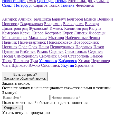
Новосибирск
Омск
Оренбург
Пермь
Ростов-на-Дону
Самара
Санкт-Петербург
Саратов
Томск
Тюмень
Челябинск
Ангарск
Ачинск
Балашиха
Барнаул
Белгород
Брянск
Великий
Новгород
Владикавказ
Владимир
Волгодонск
Вологда
Димитровград
Жуковский
Ижевск
Калининград
Калуга
Кемерово
Керчь
Киров
Кострома
Курск
Липецк
Люберцы
Магнитогорск
Махачкала
Мытищи
Набережные Челны
Нальчик
Нижневартовск
Новомосковск
Новороссийск
Ногинск
Орёл
Орск
Пенза
Первоуральск
Подольск
Псков
Пушкино
Рыбинск
Рязань
Саранск
Севастополь
Сергиев
Посад
Симферополь
Смоленск
Сочи
Ставрополь
Тамбов
Тверь
Тольятти
Тула
Ульяновск
Хабаровск
Химки
Череповец
Чита
Щёлково
Южно-Сахалинск
Якутия
Ярославль
Есть вопросы?
Закажите обратный звонок
Заказать звонок
Оставьте заявку и наш специалист свяжется с вами в течении
3 минут!
Поля отмеченные
*
обязательны для заполнения
Узнать цену на продукцию