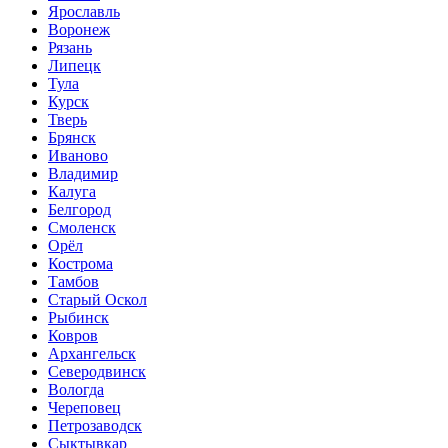
Ярославль
Воронеж
Рязань
Липецк
Тула
Курск
Тверь
Брянск
Иваново
Владимир
Калуга
Белгород
Смоленск
Орёл
Кострома
Тамбов
Старый Оскол
Рыбинск
Ковров
Архангельск
Северодвинск
Вологда
Череповец
Петрозаводск
Сыктывкар