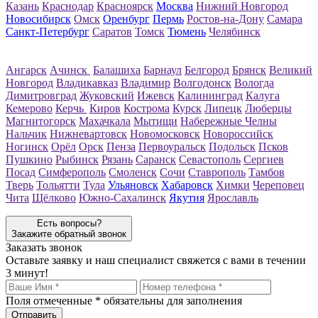
Казань
Краснодар
Красноярск
Москва
Нижний Новгород
Новосибирск
Омск
Оренбург
Пермь
Ростов-на-Дону
Самара
Санкт-Петербург
Саратов
Томск
Тюмень
Челябинск
Ангарск
Ачинск
Балашиха
Барнаул
Белгород
Брянск
Великий
Новгород
Владикавказ
Владимир
Волгодонск
Вологда
Димитровград
Жуковский
Ижевск
Калининград
Калуга
Кемерово
Керчь
Киров
Кострома
Курск
Липецк
Люберцы
Магнитогорск
Махачкала
Мытищи
Набережные Челны
Нальчик
Нижневартовск
Новомосковск
Новороссийск
Ногинск
Орёл
Орск
Пенза
Первоуральск
Подольск
Псков
Пушкино
Рыбинск
Рязань
Саранск
Севастополь
Сергиев
Посад
Симферополь
Смоленск
Сочи
Ставрополь
Тамбов
Тверь
Тольятти
Тула
Ульяновск
Хабаровск
Химки
Череповец
Чита
Щёлково
Южно-Сахалинск
Якутия
Ярославль
Есть вопросы?
Закажите обратный звонок
Заказать звонок
Оставьте заявку и наш специалист свяжется с вами в течении
3 минут!
Поля отмеченные
*
обязательны для заполнения