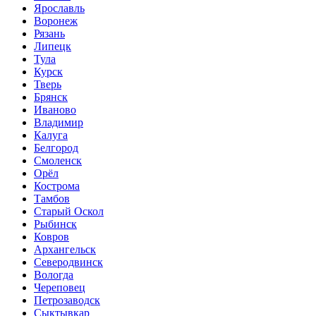
Ярославль
Воронеж
Рязань
Липецк
Тула
Курск
Тверь
Брянск
Иваново
Владимир
Калуга
Белгород
Смоленск
Орёл
Кострома
Тамбов
Старый Оскол
Рыбинск
Ковров
Архангельск
Северодвинск
Вологда
Череповец
Петрозаводск
Сыктывкар