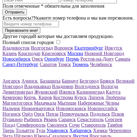
Поля отмеченные
*
обязательны для заполнения
Есть вопросы?
Укажите номер телефона и мы вам перезвоним.
Перезвоните мне!
Другие города
В которые мы доставляем продукцию.
Полный список городов
Владивосток
Волгоград
Воронеж
Екатеринбург
Иркутск
Казань
Краснодар
Красноярск
Москва
Нижний Новгород
Новосибирск
Омск
Оренбург
Пермь
Ростов-на-Дону
Самара
Санкт-Петербург
Саратов
Томск
Тюмень
Челябинск
Ангарск
Ачинск
Балашиха
Барнаул
Белгород
Брянск
Великий
Новгород
Владикавказ
Владимир
Волгодонск
Вологда
Димитровград
Жуковский
Ижевск
Калининград
Калуга
Кемерово
Керчь
Киров
Кострома
Курск
Липецк
Люберцы
Магнитогорск
Махачкала
Мытищи
Набережные Челны
Нальчик
Нижневартовск
Новомосковск
Новороссийск
Ногинск
Орёл
Орск
Пенза
Первоуральск
Подольск
Псков
Пушкино
Рыбинск
Рязань
Саранск
Севастополь
Сергиев
Посад
Симферополь
Смоленск
Сочи
Ставрополь
Тамбов
Тверь
Тольятти
Тула
Ульяновск
Хабаровск
Химки
Череповец
Чита
Щёлково
Южно-Сахалинск
Якутия
Ярославль