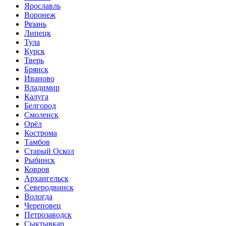
Ярославль
Воронеж
Рязань
Липецк
Тула
Курск
Тверь
Брянск
Иваново
Владимир
Калуга
Белгород
Смоленск
Орёл
Кострома
Тамбов
Старый Оскол
Рыбинск
Ковров
Архангельск
Северодвинск
Вологда
Череповец
Петрозаводск
Сыктывкар