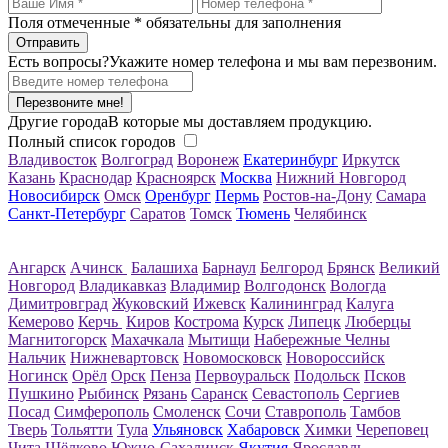
Поля отмеченные
*
обязательны для заполнения
Есть вопросы?
Укажите номер телефона и мы вам перезвоним.
Перезвоните мне!
Другие города
В которые мы доставляем продукцию.
Полный список городов
Владивосток
Волгоград
Воронеж
Екатеринбург
Иркутск
Казань
Краснодар
Красноярск
Москва
Нижний Новгород
Новосибирск
Омск
Оренбург
Пермь
Ростов-на-Дону
Самара
Санкт-Петербург
Саратов
Томск
Тюмень
Челябинск
Ангарск
Ачинск
Балашиха
Барнаул
Белгород
Брянск
Великий
Новгород
Владикавказ
Владимир
Волгодонск
Вологда
Димитровград
Жуковский
Ижевск
Калининград
Калуга
Кемерово
Керчь
Киров
Кострома
Курск
Липецк
Люберцы
Магнитогорск
Махачкала
Мытищи
Набережные Челны
Нальчик
Нижневартовск
Новомосковск
Новороссийск
Ногинск
Орёл
Орск
Пенза
Первоуральск
Подольск
Псков
Пушкино
Рыбинск
Рязань
Саранск
Севастополь
Сергиев
Посад
Симферополь
Смоленск
Сочи
Ставрополь
Тамбов
Тверь
Тольятти
Тула
Ульяновск
Хабаровск
Химки
Череповец
Чита
Щёлково
Южно-Сахалинск
Якутия
Ярославль