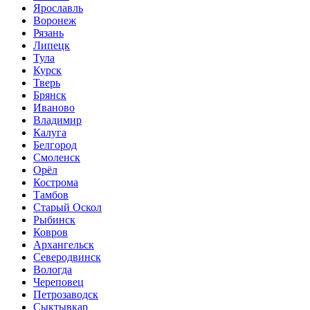
Ярославль
Воронеж
Рязань
Липецк
Тула
Курск
Тверь
Брянск
Иваново
Владимир
Калуга
Белгород
Смоленск
Орёл
Кострома
Тамбов
Старый Оскол
Рыбинск
Ковров
Архангельск
Северодвинск
Вологда
Череповец
Петрозаводск
Сыктывкар