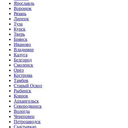
Ярославль
Воронеж
Рязань
Липецк
Тула
Курск
Тверь
Брянск
Иваново
Владимир
Калуга
Белгород
Смоленск
Орёл
Кострома
Тамбов
Старый Оскол
Рыбинск
Ковров
Архангельск
Северодвинск
Вологда
Череповец
Петрозаводск
Сыктывкар