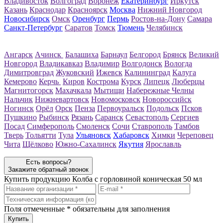
Владивосток
Волгоград
Воронеж
Екатеринбург
Иркутск
Казань
Краснодар
Красноярск
Москва
Нижний Новгород
Новосибирск
Омск
Оренбург
Пермь
Ростов-на-Дону
Самара
Санкт-Петербург
Саратов
Томск
Тюмень
Челябинск
Ангарск
Ачинск
Балашиха
Барнаул
Белгород
Брянск
Великий
Новгород
Владикавказ
Владимир
Волгодонск
Вологда
Димитровград
Жуковский
Ижевск
Калининград
Калуга
Кемерово
Керчь
Киров
Кострома
Курск
Липецк
Люберцы
Магнитогорск
Махачкала
Мытищи
Набережные Челны
Нальчик
Нижневартовск
Новомосковск
Новороссийск
Ногинск
Орёл
Орск
Пенза
Первоуральск
Подольск
Псков
Пушкино
Рыбинск
Рязань
Саранск
Севастополь
Сергиев
Посад
Симферополь
Смоленск
Сочи
Ставрополь
Тамбов
Тверь
Тольятти
Тула
Ульяновск
Хабаровск
Химки
Череповец
Чита
Щёлково
Южно-Сахалинск
Якутия
Ярославль
Есть вопросы?
Закажите обратный звонок
Купить продукцию
Колба с горловиной коническая 50 мл
Поля отмеченные
*
обязательны для заполнения