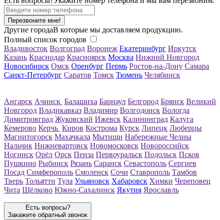
Есть вопросы?
Укажите номер телефона и мы вам перезвоним.
Перезвоните мне!
Другие города
В которые мы доставляем продукцию.
Полный список городов
Владивосток
Волгоград
Воронеж
Екатеринбург
Иркутск
Казань
Краснодар
Красноярск
Москва
Нижний Новгород
Новосибирск
Омск
Оренбург
Пермь
Ростов-на-Дону
Самара
Санкт-Петербург
Саратов
Томск
Тюмень
Челябинск
Ангарск
Ачинск
Балашиха
Барнаул
Белгород
Брянск
Великий
Новгород
Владикавказ
Владимир
Волгодонск
Вологда
Димитровград
Жуковский
Ижевск
Калининград
Калуга
Кемерово
Керчь
Киров
Кострома
Курск
Липецк
Люберцы
Магнитогорск
Махачкала
Мытищи
Набережные Челны
Нальчик
Нижневартовск
Новомосковск
Новороссийск
Ногинск
Орёл
Орск
Пенза
Первоуральск
Подольск
Псков
Пушкино
Рыбинск
Рязань
Саранск
Севастополь
Сергиев
Посад
Симферополь
Смоленск
Сочи
Ставрополь
Тамбов
Тверь
Тольятти
Тула
Ульяновск
Хабаровск
Химки
Череповец
Чита
Щёлково
Южно-Сахалинск
Якутия
Ярославль
Есть вопросы?
Закажите обратный звонок