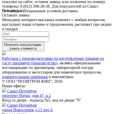
покупки на сайте, оставив заявку, или позвонив по номеру
телефона: 8 (812) 298-28-58. Для покупателей из Санкт-
Есть вопрос?
Петербурга специальные условия доставки.
Оставьте заявку
Менеджер интернет-магазина поможет с любым вопросом,
выслушает ваши
отзывы
и предложения, расскажет про акции
и скидки
Получить консультацию
узнать стоимость
Работаем с производителями по изготовлению товаров по
госту напрямую (производство)
, являясь официальными
поставщиками по ареометрам, лабораторной посуде,
оборудованию и аксессуаров для химических процессов,
измерительным приборам
и манометрии.
© ООО “ПОЗИТРОН-КИП”, 2026
Наши офисы:
Санкт-Петербург
проспект Науки, дом 47, к.2
Вход со двора - подъезд №5, код на двери "9"
Санкт-Петербург
улица Новостроек д.13 лит.А