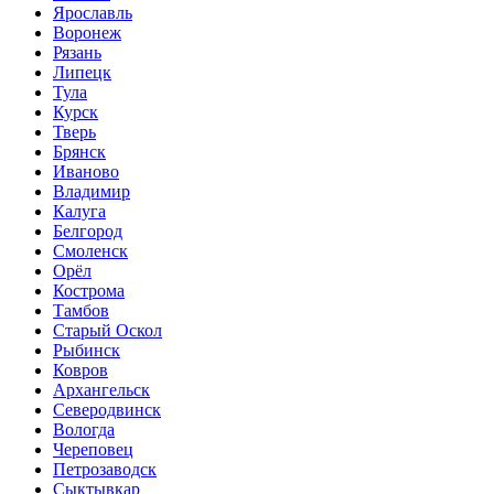
Ярославль
Воронеж
Рязань
Липецк
Тула
Курск
Тверь
Брянск
Иваново
Владимир
Калуга
Белгород
Смоленск
Орёл
Кострома
Тамбов
Старый Оскол
Рыбинск
Ковров
Архангельск
Северодвинск
Вологда
Череповец
Петрозаводск
Сыктывкар