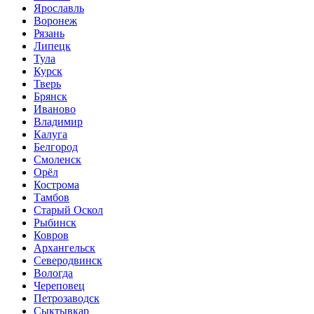
Ярославль
Воронеж
Рязань
Липецк
Тула
Курск
Тверь
Брянск
Иваново
Владимир
Калуга
Белгород
Смоленск
Орёл
Кострома
Тамбов
Старый Оскол
Рыбинск
Ковров
Архангельск
Северодвинск
Вологда
Череповец
Петрозаводск
Сыктывкар