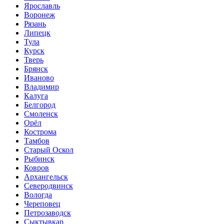
Ярославль
Воронеж
Рязань
Липецк
Тула
Курск
Тверь
Брянск
Иваново
Владимир
Калуга
Белгород
Смоленск
Орёл
Кострома
Тамбов
Старый Оскол
Рыбинск
Ковров
Архангельск
Северодвинск
Вологда
Череповец
Петрозаводск
Сыктывкар