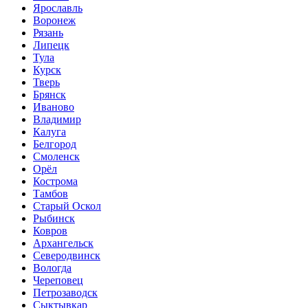
Ярославль
Воронеж
Рязань
Липецк
Тула
Курск
Тверь
Брянск
Иваново
Владимир
Калуга
Белгород
Смоленск
Орёл
Кострома
Тамбов
Старый Оскол
Рыбинск
Ковров
Архангельск
Северодвинск
Вологда
Череповец
Петрозаводск
Сыктывкар