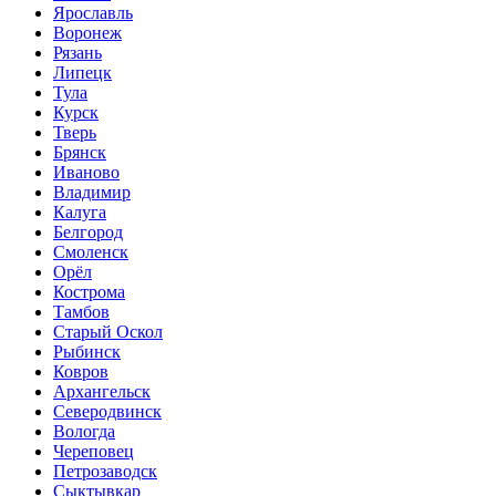
Ярославль
Воронеж
Рязань
Липецк
Тула
Курск
Тверь
Брянск
Иваново
Владимир
Калуга
Белгород
Смоленск
Орёл
Кострома
Тамбов
Старый Оскол
Рыбинск
Ковров
Архангельск
Северодвинск
Вологда
Череповец
Петрозаводск
Сыктывкар