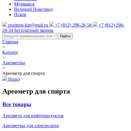
Мурманск
Великий Новгород
Псков
pozitron-kip@mail.ru
+7 (812) 298-28-58
+7 (812) 298-
29-34
Бесплатный звонок
Найти
Главная
>
Каталог
>
Ареометры
>
Ареометр для спирта
Назад
Ареометр для спирта
Все товары
Ареометр для нефтепродуктов
Ареометры для электролита