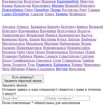
Владивосток
Волгоград
Воронеж
Екатеринбург
Иркутск
Казань
Краснодар
Красноярск
Москва
Нижний Новгород
Новосибирск
Омск
Оренбург
Пермь
Ростов-на-Дону
Самара
Санкт-Петербург
Саратов
Томск
Тюмень
Челябинск
Ангарск
Ачинск
Балашиха
Барнаул
Белгород
Брянск
Великий
Новгород
Владикавказ
Владимир
Волгодонск
Вологда
Димитровград
Жуковский
Ижевск
Калининград
Калуга
Кемерово
Керчь
Киров
Кострома
Курск
Липецк
Люберцы
Магнитогорск
Махачкала
Мытищи
Набережные Челны
Нальчик
Нижневартовск
Новомосковск
Новороссийск
Ногинск
Орёл
Орск
Пенза
Первоуральск
Подольск
Псков
Пушкино
Рыбинск
Рязань
Саранск
Севастополь
Сергиев
Посад
Симферополь
Смоленск
Сочи
Ставрополь
Тамбов
Тверь
Тольятти
Тула
Ульяновск
Хабаровск
Химки
Череповец
Чита
Щёлково
Южно-Сахалинск
Якутия
Ярославль
Есть вопросы?
Закажите обратный звонок
Заказать звонок
Оставьте заявку и наш специалист свяжется с вами в течении
3 минут!
Поля отмеченные
*
обязательны для заполнения